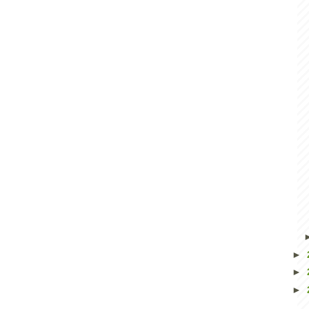
►
►
►