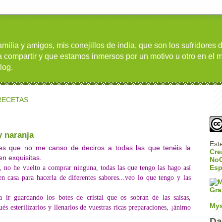
milia y amigos, mis conejillos de india, que son los sufridores 
 compartir y que estamos inmersos por un motivo u otro en el 
log.
 RECETAS
y naranja
Est
s que no me canso de deciros a todas las que tenéis la
Cre
n exquisitas.
NoC
, no he vuelto a comprar ninguna, todas las que tengo las hago así
Es
n casa para hacerla de diferentes sabores...veo lo que tengo y las
a ir guardando los botes de cristal que os sobran de las salsas,
Mys
s esterilizarlos y llenarlos de vuestras ricas preparaciones, ¡ánimo
Da