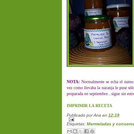
NOTA:
Normalmente se echa el zumo d
vez como llevaba la naranja le puse só
preparada en septiembre...sigue sin estr
IMPRIMIR LA RECETA
Publicado por
Ana
en
12:19
Etiquetas:
Mermeladas y conserv