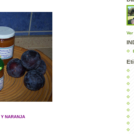
Ver
IN
Et
 Y NARANJA