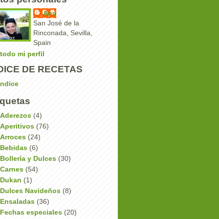
Ana
San José de la
Rinconada, Sevilla,
Spain
 todo mi perfil
DICE DE RECETAS
Indice
iquetas
Aderezos
(4)
Aperitivos
(76)
Arroces
(24)
Bebidas
(6)
Bollería y Dulces
(30)
Carnes
(54)
Dukan
(1)
Dulces Navideños
(8)
Ensaladas
(36)
Fechas especiales
(20)